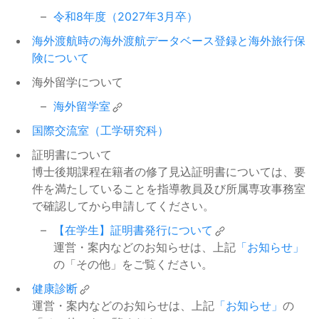
2025年度後期 名古屋大学授業料
令和8年度（2027年3月卒）
2025/08/29
2026年度春学期 履修願の提出に
2026/03/18
免除申請について
入学料・授業料免除
ついて
大学院：履修成績等
海外渡航時の海外渡航データベース登録と海外旅行保
険について
令和7年8月20日からの大雨にかか
2025/08/25
2026年度春学期 履修願の提出に
2026/03/18
る災害救助法適用地域の世帯の学
海外留学について
奨学金（JASSO）
ついて
学部：履修成績等
生等に対する給付奨学金【家計急
海外留学室
変採用】および貸与奨学金【緊急
令和8年度 工学部・工学研究科 新
2026/03/13
国際交流室（工学研究科）
採用・応急採用】等の取扱いにつ
入生の通学定期券購入について
その他
いて
証明書について
令和8年度ワシントン大学工学部
2026/02/19
博士後期課程在籍者の修了見込証明書については、要
令和7年8月6日からの低気圧と前
2025/08/19
（名古屋大学工学部部局間協定大
イベント等
件を満たしていることを指導教員及び所属専攻事務室
線による大雨に伴う災害にかかる
奨学金（JASSO）
学）への短期派遣留学（学部学
で確認してから申請してください。
災害救助法適用地域の世帯の学生
生）の募集について（通知）
等に対する給付奨学金【家計急変
【在学生】証明書発行について
4月入学の在学期間延長者の学生
2026/02/10
採用】および貸与奨学金【緊急採
運営・案内などのお知らせは、上記
「お知らせ」
証及び保険の更新について
用・応急採用】等の取扱いについ
その他
の「その他」をご覧ください。
て
健康診断
2025年度秋学期修得科目の確認
2026/01/30
運営・案内などのお知らせは、上記
「お知らせ」
の
令和7年度前期分授業料免除申請
2025/08/06
及び 2026年度春学期履修手続き
大学院：履修成績等