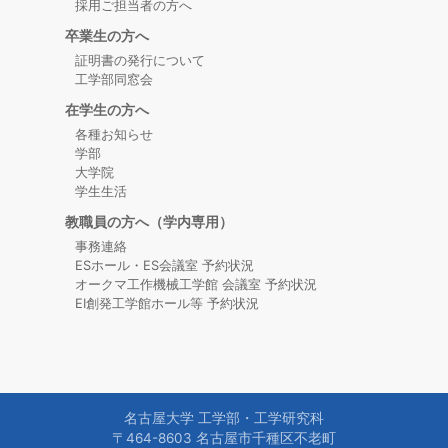
その他
採用ご担当者の方へ
変採用】および貸与奨学金【緊急
卒業生の方へ
4月入学者の在学期間延長者の学
採用・応急採用】等の取扱いにつ
2025/02/07
証明書の発行について
生証及び保険の更新について
いて
その他
工学部同窓会
流域下水道管の破損に起因する道
2025/02/14
2025年度 学年暦 Academic
在学生の方へ
2024/10/24
路陥没事故にかかる災害救助法適
Year 2025 Academic Calendar
奨学金（JASSO）
各種お知らせ
大学院：履修成績等
用地域の世帯の学生等に対する給
学部
大学院
付奨学金【家計急変採用】および
2025年度 学年暦
2024/10/24
学生生活
貸与奨学金【緊急採用・応急採
学部：履修成績等
教職員の方へ（学内専用）
用】等の取扱いについて
テクノ・シンポジウム名大
2024/10/23
事務連絡
令和7年度名古屋大学エンカレッ
2025/02/12
ESホール・ES会議室 予約状況
2024「女子学生のための工学セミ
イベント等
オークマ工作機械工学館 会議室 予約状況
ジメント奨学金の周知について
民間奨学金
ナー」 の開催案内 (11/21)
EI創発工学館ホール等 予約状況
令和7年度日本学生支援機構
令和６年度秋学期愛知学長懇話会
2025/02/12
2024/07/23
（JASSO）奨学金予約採用進学届
単位互換履修生の募集及び出願手
奨学金（JASSO）
その他
について
続きについて
【学部生対象】JASSO高等教育修
【6月30日】TEDxNagoyaU2024
名古屋大学 工学部・工学研究科
2025/02/07
2024/05/24
〒464-8603 名古屋市千種区不老町
学支援新制度による2025年度授業
メインイベントのご案内
奨学金（JASSO）
イベント等