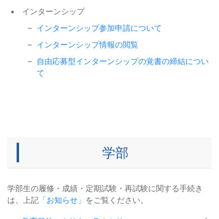
集について
インターンシップ
【2027年4月から】大学独自の入
2026/05/20
令和８年度秋学期 愛知学長懇話
2026/07/14
学料・授業料免除制度を変更しま
インターンシップ参加申請について
入学料・授業料免除
会単位互換履修生の募集について
す
その他
インターンシップ情報の閲覧
令和８年岩手県大槌町の林野火災
2026/04/28
【9/7正午申込〆切】Tongaliスク
2026/07/10
自由応募型インターンシップの覚書の締結につい
に係る災害救助法適用地域の世帯
ール＜デザイン思考編＞のご案内
奨学金（JASSO）
イベント等
て
の学生等に対する給付奨学金【家
海外言語文化演習（フランス）1、
2026/07/10
計急変採用】及び貸与奨学金【緊
２
急採用・応急採用】等の取扱いに
イベント等
ついて
学部専門系科目のエラー表示につ
2026/07/10
＜直接応募＞原・フルタイムシス
2026/04/15
いて
学部：履修成績等
テム工学育英奨学金について
民間奨学金
学部
全学教育科目の履修エラー表示に
2026/07/10
日本学生支援機構奨学金在学猶予
2026/04/02
ついて
学部：履修成績等
願の提出について
奨学金（JASSO）
学部生の履修・成績・定期試験・再試験に関する手続き
【8/28開催】Q-NC 中小企業向け
2026/07/10
は、上記
「お知らせ」
をご覧ください。
【応募期間 10/1(木)-11/30(月)】
2026/04/02
セミナー「量子コンピュータを分
イベント等
令和9年度派遣 皇太子明仁親王奨
解してみよう」参加者募集のご案
その他