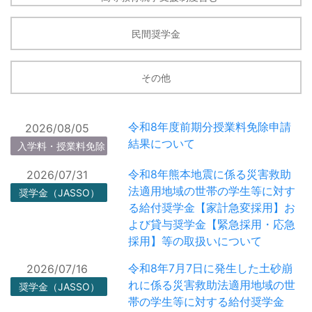
人材の交流会」オブザーバー参加
イベント等
の学生(博士前期課程)募集のお知
らせ
民間奨学金
【10月1日(木)開催】工学研究科博
2026/07/28
士進学イベント『博士のススメ
その他
イベント等
2026』について
【9/9開催】B人セミナー
2026/07/28
令和8年度前期分授業料免除申請
2026/08/05
「Introduction to Journal
イベント等
結果について
入学料・授業料免除
Publishing」のお知らせ（オンラ
イン）
令和8年熊本地震に係る災害救助
2026/07/31
法適用地域の世帯の学生等に対す
奨学金（JASSO）
【10/23開催】環境医学研究所創
2026/07/22
る給付奨学金【家計急変採用】お
設80周年記念行事のご案内
イベント等
よび貸与奨学金【緊急採用・応急
採用】等の取扱いについて
証明書自動発行機の運用停止につ
2026/07/21
いて
その他
令和8年7月7日に発生した土砂崩
2026/07/16
れに係る災害救助法適用地域の世
奨学金（JASSO）
英語 e-Learning教材「eFACE
2026/07/21
帯の学生等に対する給付奨学金
Open Summer Course」受講者募
イベント等