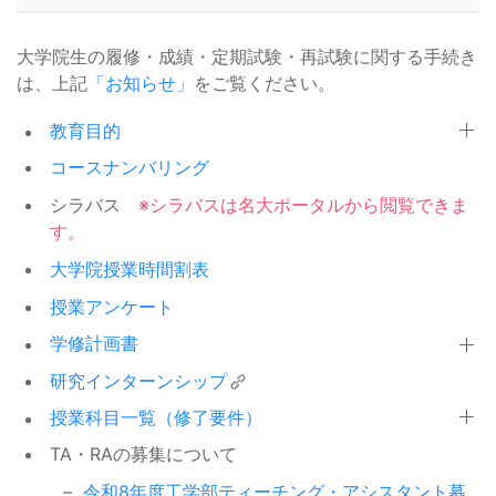
生等に対する給付奨学金【家計急
学期末試験等における不正行為に
2026/07/06
変採用】及び貸与奨学金【緊急採
ついて
学部：試験関係
大学院生の履修・成績・定期試験・再試験に関する手続き
用・応急採用】等の取扱いについ
は、上記
「お知らせ」
をご覧ください。
【7/28修正】令和8（2026）年度
て
2026/07/06
春学期 学部専門系科目定期試験⽇
学部：試験関係
教育目的
令和7年青森県東方沖を震源とす
2025/12/11
程表
る地震に伴う災害救助法適用地域
奨学金（JASSO）
コースナンバリング
海外渡航時の海外渡航データベー
の世帯の学生等に対する給付奨学
2026/06/18
シラバス
※シラバスは名大ポータルから閲覧できま
ス登録と海外旅⾏保険について
金【家計急変採用】及び貸与奨学
その他
す。
金【緊急採用・応急採用】等の取
（未納者向け）令和8年度前期授
2026/06/15
扱いについて
大学院授業時間割表
業料等の包括掲示督促
その他
令和7年度後期分授業料免除申請
授業アンケート
2025/12/04
【10/29.30開催】Glyco-Core
結果について
2026/06/14
入学料・授業料免除
学修計画書
Symposium 2026 開催のご案内
イベント等
研究インターンシップ
2025年度 後期 入学料免除・徴
2025/11/21
令和８年度 他学部への転学部につ
収猶予を申請した方へ
2026/06/11
その他
授業科目一覧（修了要件）
いて
学部：履修成績等
TA・RAの募集について
令和7年11月18日大分市佐賀関の大
2025/11/20
【7/24事前相談締切】（夏公募開
規模火災に係る災害救助法適用地
2026/05/18
奨学金（JASSO）
令和8年度工学部ティーチング・アシスタント募