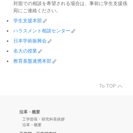
2025年度 前期 入学料免除・徴
2025/06/30
対面での相談を希望される場合は、事前に学生支援係
2025年度秋期分授業料の納入（引
2025/09/30
収猶予を申請した方へ
宛にご連絡ください。
入学料・授業料免除
き落とし）について
その他
学生支援本部
日本学生支援機構奨学金在学猶予
2025/05/08
2025年度秋学期 特別履修科目申
2025/09/22
願の提出について
ハラスメント相談センター
奨学金（JASSO）
請について
学部：履修成績等
日本学術振興会
名古屋大学ホシザキ奨学金奨学生
2025/04/08
10月入学者の在学期間延長者の学
2025/08/25
（学部3年生）のエントリー締切
名大の授業
民間奨学金
生証及び保険の更新について
その他
延長
教育基盤連携本部
FUTURE LAB ～問いのチカラを体
2025/07/15
令和７年3月23日に発生した林野
2025/03/31
感！「なんでだろう？」から広が
イベント等
火災にかかる災害救助法適用地域
奨学金（JASSO）
るわたしの世界～
の世帯の学生等に対する給付奨学
To TOP
金【家計急変採用】および貸与奨
令和7年度前期授業料等の包括掲
2025/06/12
学金【緊急採用・応急採用】等の
示督促
その他
取扱いについて
2025年度春期分授業料の納入（引
沿革・概要
2025/04/02
2025年度 名古屋大学ホシザキ奨
2025/03/25
き落とし）について
工学部長・研究科長挨拶
その他
学金奨学生の募集
民間奨学金
沿革・概要
履修登録単位上限設定の解除申請
2025/03/31