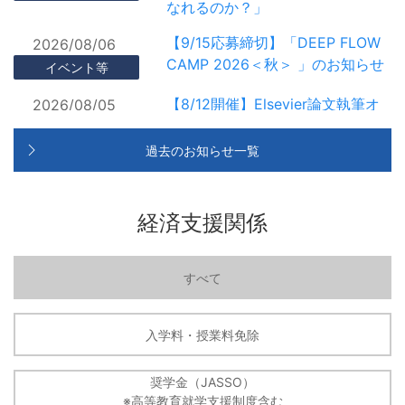
なれるのか？」
【9/15応募締切】「DEEP FLOW
2026/08/06
CAMP 2026＜秋＞ 」のお知らせ
イベント等
【8/12開催】Elsevier論文執筆オ
2026/08/05
ンラインワークショップ(英語)の
イベント等
お知らせ
過去のお知らせ一覧
【9/9開催】 Wiley論文執筆オンラ
2026/08/05
インワークショップ（日本語）の
イベント等
経済支援関係
お知らせ
IdeaStoa開催イベント参加者募集
2026/07/30
すべて
（8月開催イベント）
イベント等
8/11(火・祝)：中国留学生帰国報
2026/07/30
入学料・授業料免除
告会・交流会のご案内
イベント等
【8/25開催】第16回「企業と博士
奨学金（JASSO）
2026/07/29
※高等教育就学支援制度含む