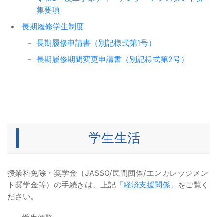
始）公式クラウドファンディング
域の世帯の学生等に対する給付奨
イベント等
集要項
プロジェクト募集について / Call
学金【家計急変採用】及び貸与奨
長期履修学生制度
for Applications for the Official
学金【緊急採用・応急採用】等の
Crowdfunding Projects
取扱いについて
長期履修申請書（別記様式第1号）
長期履修期間変更申請書（別記様式第2号）
履修科目の確認（最終）について
令和7年台風第22号に伴う災害に
2026/05/11
2025/10/16
かかる災害救助法適用地域の世帯
大学院：履修成績等
奨学金（JASSO）
の学生等に対する給付奨学金【家
履修科目の確認（最終）について
2026/05/11
計急変採用】および貸与奨学金
学部：履修成績等
【緊急採用・応急採用】等の取扱
いについて
Ｂ人セミナー「企業をいつもと違
2026/05/01
学生生活
う観点で理解しよう！」のお知ら
令和7年9月12日からの大雨に伴う
2025/09/17
イベント等
せ
災害にかかる災害救助法適用地域
奨学金（JASSO）
の世帯の学生等に対する給付奨学
＜愛知・名古屋アジア・アジアパ
2026/04/28
金【家計急変採用】および貸与奨
授業料免除・奨学金（JASSO/民間団体/エンカレッジメン
ラ競技大会組織委員会＞ 愛知・名
イベント等
学金【緊急採用・応急採用】等の
ト奨学金等）の手続きは、上記
「経済支援関係」
をご覧く
古屋2026大会パブリックビューイ
取扱いについて
ださい。
ングガイドライン公表のお知らせ
台風第15号等に伴う災害にかかる
2025/09/11