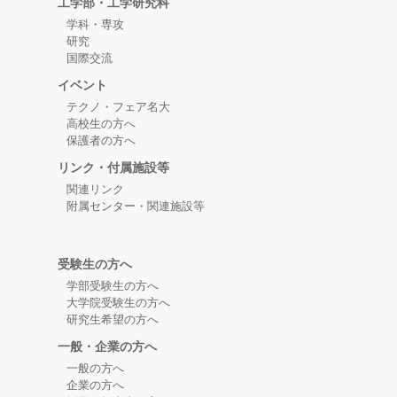
工学部・工学研究科
中西奨学会 奨学生の募集について
2025/03/17
について
学部：履修成績等
学科・専攻
民間奨学金
研究
「工学概論第１（がんばれ後
国際交流
2025/03/27
令和７年岩手県大船渡市における
2025/03/03
輩）」の開講について
学部：履修成績等
イベント
大規模火災にかかる災害救助法適
奨学金（JASSO）
テクノ・フェア名大
用地域の世帯の学生等に対する給
４年生対象集中講義「工学概論第
2025/03/24
高校生の方へ
付奨学金【家計急変採用】および
２」の開講について
保護者の方へ
学部：履修成績等
貸与奨学金【緊急採用・応急採
リンク・付属施設等
用】等の取扱いについて
2025年度春学期「履修願」の提出
2025/03/14
関連リンク
について
大学院：履修成績等
附属センター・関連施設等
令和7年2月17日からの日本海側を
2025/02/25
中心とした大雪にかかる災害救助
奨学金（JASSO）
2025年度春学期「履修願」の提出
2025/03/14
法適用地域の世帯の学生等に対す
について
学部：履修成績等
受験生の方へ
る給付奨学金【家計急変採用】お
学部受験生の方へ
よび貸与奨学金【緊急採用・応急
令和７年度春学期愛知学長懇話会
2025/03/13
大学院受験生の方へ
採用】等の取扱いについて
単位互換履修生の募集及び出願手
研究生希望の方へ
その他
続きについて
一般・企業の方へ
令和7年2月4日からの大雪にかか
2025/02/14
一般の方へ
る災害救助法適用地域の世帯の学
令和7年度 工学研究科大学院新
奨学金（JASSO）
2025/03/06
企業の方へ
生等に対する給付奨学金【家計急
入生の通学定期券購入について