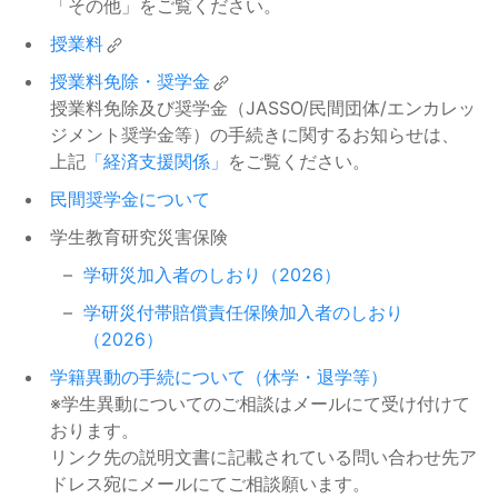
「その他」をご覧ください。
結果について
について
入学料・授業料免除
授業料
2025年度秋学期修得科目の確認
2026/01/30
令和7年カムチャツカ半島付近の
2025/08/01
及び 2026年度春学期履修手続き
授業料免除・奨学金
地震に伴う津波にかかる災害救助
学部：履修成績等
奨学金（JASSO）
について
授業料免除及び奨学金（JASSO/民間団体/エンカレッ
法適用地域の世帯の学生等に対す
ジメント奨学金等）の手続きに関するお知らせは、
る給付奨学金【家計急変採用】お
＜愛知・名古屋アジア・アジアパ
2026/01/14
上記
「経済支援関係」
をご覧ください。
よび貸与奨学金【緊急採用・応急
ラ競技大会組織委員会＞ 競技ス
イベント等
採用】等の取扱いについて
民間奨学金について
ケジュール決定のご案内
令和7年台風第8号に伴う災害に係
2025/07/31
学生教育研究災害保険
各部局に設置している証明書発行
2025/10/27
る災害救助法適用地域の世帯の学
奨学金（JASSO）
機について
学研災加入者のしおり（2026）
その他
生等に対する給付奨学金【家計急
学研災付帯賠償責任保険加入者のしおり
変採用】および貸与奨学金【緊急
【10/8開催】交換留学報告会
2025/10/02
（2026）
採用・応急採用】等の取扱いにつ
イベント等
いて
学籍異動の手続について（休学・退学等）
2026年春派遣 北京工業大学（工
2025/10/02
※学生異動についてのご相談はメールにて受け付けて
トカラ列島近海を震源とする地震
2025/07/09
学部部局間協定大学）への短期派
イベント等
おります。
にかかる災害救助法の適用につい
奨学金（JASSO）
遣留学（学部学生）の募集につい
リンク先の説明文書に記載されている問い合わせ先ア
て
て（通知）
ドレス宛にメールにてご相談願います。