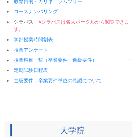
教育目的・カリキュラムツリー
学金奨学生
内
コースナンバリング
2026年度K.Suzuki奨学基金の募集
2026/04/01
令和8（2026）年度春学期修得科
2026/07/10
シラバス
※シラバスは名大ポータルから閲覧できま
について
目の確認について
民間奨学金
大学院：履修成績等
す。
中西奨学会 奨学生の募集について
2026/03/30
令和8（2026）年度春学期修得科
2026/07/10
学部授業時間割表
目の確認について
民間奨学金
学部：履修成績等
授業アンケート
2026年度 名古屋大学ホシザキ奨
2026/03/04
2026年度春学期修得科目の確認
2026/07/10
授業科目一覧（卒業要件・進級要件）
学金奨学生の募集
及び 秋学期 履修手続きについて
民間奨学金
大学院：履修成績等
定期試験日程表
民間奨学金の情報について
2026/02/09
2026年度春学期修得科目の確認
2026/07/10
進級要件，卒業要件単位の確認について
及び 秋学期 履修手続きについて
民間奨学金
学部：履修成績等
【大学独自制度】入学料免除
2026/02/09
「NUグローバル・パスポート・プ
2026/07/07
(2026年4月入学予定者のみ)・ 授
ログラム（NU-GPP）」のご案内
入学料・授業料免除
イベント等
業料免除申請手続きについて
令和８年度春学期定期試験(専門系
2026/07/06
令和８年１月21 日からの大雪に係
2026/02/03
科目)追試験の実施について
学部：試験関係
大学院
る災害救助法適用地域の世帯の学
奨学金（JASSO）