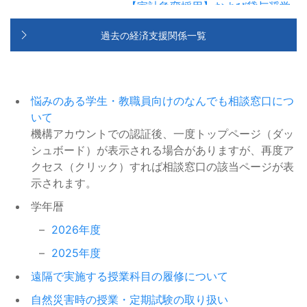
【家計急変採用】および貸与奨学
集
金【緊急採用・応急採用】等の取
過去の経済支援関係一覧
扱いについて
【附属図書館】「Web of Science
2026/07/21
Research Assistant～科研費計画
イベント等
令和8年6月24日からの大雨に伴う
2026/06/30
調書作成のための活用例～」
災害に係る災害救助法適用地域の
奨学金（JASSO）
世帯の学生等に対する給付奨学金
【8/25開催】16th Glycoscience
悩みのある学生・教職員向けのなんでも相談窓口につ
2026/07/21
【家計急変採用】及び貸与奨学金
Frontier Seminar
いて
イベント等
【緊急採用・応急採用】等の取扱
機構アカウントでの認証後、一度トップページ（ダッ
【全4回開催】 Springer Nature論
2026/07/21
いについて
シュボード）が表示される場合がありますが、再度ア
文執筆オンラインワークショップ
イベント等
クセス（クリック）すれば相談窓口の該当ページが表
2026年度 前期 入学料免除・徴
2026/06/29
(英語)
示されます。
収猶予を申請した方へ
入学料・授業料免除
【周知依頼】緊急時の対応につい
学年暦
2026/07/21
＜直接応募＞オカノ電機財団
2026/06/22
て／【Notice Request】Notice
イベント等
2026年度
Regarding Emergency
民間奨学金
2025年度
Procedures
名古屋大学独自の入学料・授業料
2026/06/16
遠隔で実施する授業科目の履修について
【11/12-13開催】「未来社会創造
2026/07/16
減免制度の変更に関する詳細につ
入学料・授業料免除
ワークショップ2026」 参加者募
自然災害時の授業・定期試験の取り扱い
いて
イベント等