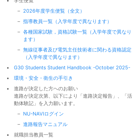
学生便覧
【愛知県】2026年度「大学生によ
2026/04/21
災害救助法適用地域の世帯の学生
奨学金（JASSO）
る知事への政策提言会」の参加グ
2026年度学生便覧（全文）
イベント等
等に対する給付奨学金【家計急変
ループ募集の周知について
採用】および貸与奨学金【緊急採
指導教員一覧（入学年度で異なります）
用・応急採用】等の取扱いについ
令和８年度 名古屋大学工学部 デ
2026/04/01
各種国家試験，資格試験一覧（入学年度で異なり
て
ラサール大学工学部（部局間協定
イベント等
ます）
大学）への短期派遣留学の募集に
令和7年9月2日からの大雨にかか
2025/09/04
無線従事者及び電気主任技術者に関わる資格認定
ついて
る災害救助法適用地域の世帯の学
奨学金（JASSO）
（入学年度で異なります）
生等に対する給付奨学金【家計急
2026年度春期分授業料の納入（引
2026/04/01
G30 Students Student Handbook -October 2025-
変採用】および貸与奨学金【緊急
き落とし）について
その他
採用・応急採用】等の取扱いにつ
環境・安全・衛生の手引き
いて
名大でできる「国際」パンフレッ
2026/03/31
進路が決定した方へのお願い
トのご案内
その他
令和7年台風第12号に伴う災害に
進路が決定次第、以下により「進路決定報告」、「活
2025/09/01
かかる災害救助法適用地域の世帯
動体験記」を入力願います。
奨学金（JASSO）
履修登録単位上限設定の解除申請
2026/03/30
の学生等に対する給付奨学金【家
について
NU-NAVIログイン
学部：履修成績等
計急変採用】および貸与奨学金
進路報告マニュアル
【緊急採用・応急採用】等の取扱
証明書自動発行機の健康診断証明
2026/03/26
いについて
書の発行について
その他
就職担当教員一覧