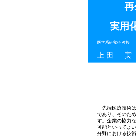
再
実用
医学系研究科 教授
上 田 実
先端医療技術は
であり、そのた
す。企業の協力
可能といってよ
分野における技