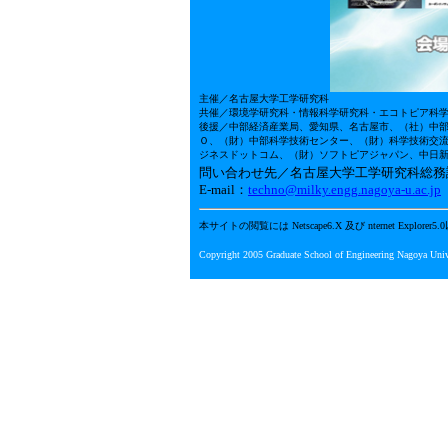
主催／名古屋大学工学研究科
共催／環境学研究科・情報科学研究科・エコトピア科
後援／中部経済産業局、愛知県、名古屋市、（社）中
Ｏ、（財）中部科学技術センター、（財）科学技術交
ジネスドットコム、（財）ソフトピアジャパン、中日新
問い合わせ先／名古屋大学工学研究科総務課 TEL 05
E-mail：
techno@milky.engg.nagoya-u.ac.jp
本サイトの閲覧には Netscape6.X 及び nternet Expl
Copyright 2005 Graduate School of Engineering Nagoya Unive